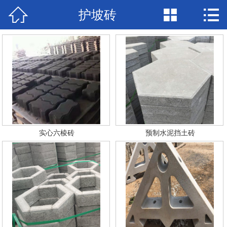



护坡砖
网站首页

产品展示
新闻中心
检验报告
关于兴圣
实心六棱砖
预制水泥挡土砖
视频中心
在线留言
联系我们