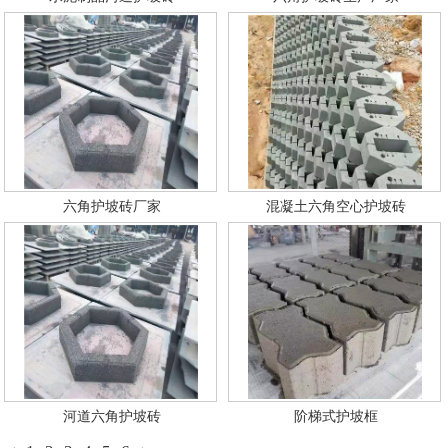
六角护坡砖厂家
混凝土六角空心护坡砖
河道六角护坡砖
阶梯式护坡框