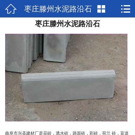



枣庄滕州水泥路沿石
网站首页

枣庄滕州水泥路沿石
产品展示
新闻中心
检验报告
关于兴圣
视频中心
在线留言
联系我们
曲阜市兴圣建材厂是花砖，透水砖，路面砖，彩砖，荷兰 砖，盲道