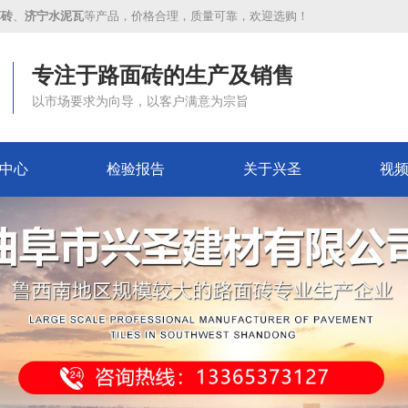
草砖
、
济宁水泥瓦
等产品，价格合理，质量可靠，欢迎选购！
专注于路面砖的生产及销售
以市场要求为向导，以客户满意为宗旨
中心
检验报告
关于兴圣
视