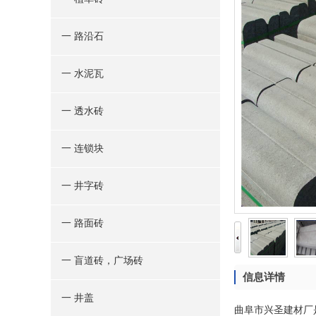
一 路沿石
一 水泥瓦
一 透水砖
一 连锁块
一 井字砖
一 路面砖
一 盲道砖，广场砖
信息详情
一 井盖
曲阜市兴圣建材厂