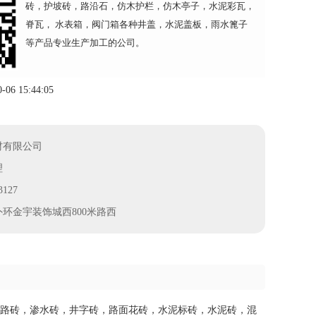
砖，护坡砖，路沿石，仿木护栏，仿木亭子，水泥彩瓦，
脊瓦， 水表箱，阀门箱各种井盖，水泥盖板，雨水篦子
等产品专业生产加工的公司。
6 15:44:05
材有限公司
理
127
环金宇装饰城西800米路西
铺路砖，渗水砖，井字砖，路面花砖，水泥标砖，水泥砖，混