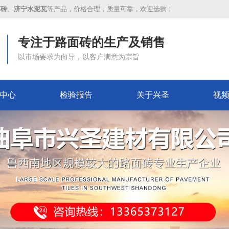
草砖
、
济宁水泥瓦
等产品，价格合理，质量可靠，欢迎选购！
专注于路面砖的生产及销售
以市场要求为向导，以客户满意为宗旨
中心
检验报告
关于兴圣
视