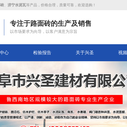
草砖
、
济宁水泥瓦
等产品，价格合理，质量可靠，欢迎选购！
专注于路面砖的生产及销售
以市场要求为向导，以客户满意为宗旨
中心
检验报告
关于兴圣
视