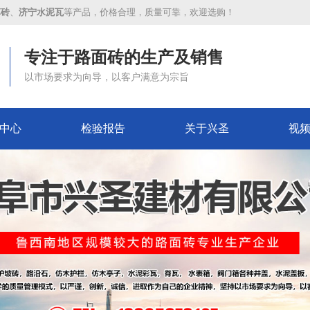
草砖
、
济宁水泥瓦
等产品，价格合理，质量可靠，欢迎选购！
专注于路面砖的生产及销售
以市场要求为向导，以客户满意为宗旨
中心
检验报告
关于兴圣
视