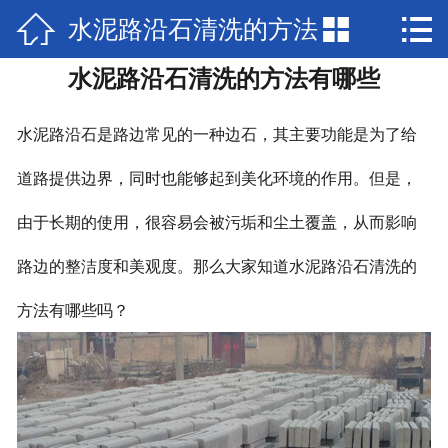



水泥路沿石清洗的方法
网站首页

水泥路沿石清洗的方法有哪些
产品展示
有哪些
新闻中心
水泥路沿石是路边常见的一种边石，其主要功能是为了给
检验报告
道路提供边界，同时也能够起到美化环境的作用。但是，
由于长期的使用，很容易会被污垢和尘土覆盖，从而影响
关于兴圣
路边的整洁度和美观度。那么大家知道水泥路沿石清洗的
视频中心
方法有哪些吗？
在线留言
联系我们