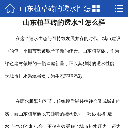



山东植草砖的透水性怎
网站首页

山东植草砖的透水性怎么样
产品展示
么样
新闻中心
在这个追求生态与可持续发展并存的时代，城市建设
检验报告
中的每一个细节都被赋予了新的使命。山东植草砖，作为
绿色建材领域的一颗璀璨新星，正以其独特的透水性能，
关于兴圣
为城市排水系统减负，为生态环境添彩。
视频中心
在线留言
在雨水频繁的季节，传统硬质铺装往往会造成城市内
联系我们
涝，而山东植草砖以其独特的结构设计，巧妙地将“透
水”与“绿化”相结合，不仅有效缓解了城市排水压力，还为