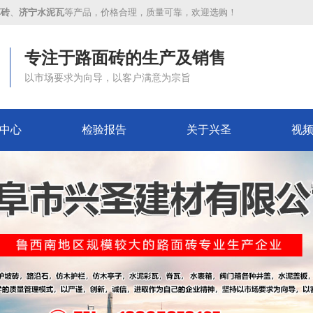
草砖
、
济宁水泥瓦
等产品，价格合理，质量可靠，欢迎选购！
专注于路面砖的生产及销售
以市场要求为向导，以客户满意为宗旨
中心
检验报告
关于兴圣
视