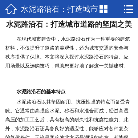



水泥路沿石：打造城市
网站首页

水泥路沿石：打造城市道路的坚固之美
产品展示
道路的坚固之美
新闻中心
在现代城市建设中，水泥路沿石作为一种重要的建筑
材料，不仅提升了道路的美观性，还为城市交通的安全与
检验报告
秩序提供了保障。本文将深入探讨水泥路沿石的特点、应
用场景以及选购技巧，帮助您更好地了解这一关键建材。
关于兴圣
视频中心
水泥路沿石的基本特点
在线留言
水泥路沿石以其坚固耐用、抗压性强的特点而备受青
睐。它通常由高强度水泥、砂石和水混合而成，经过高温
联系我们
高压的加工工艺后，具有极高的耐久性和抗腐蚀能力。
此
外，水泥路沿石还具备良好的适应性，能够应对各种复杂
的气候条件，无论是寒冷的北方还是潮湿的南方，都能保