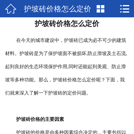



护坡砖价格怎么定价
网站首页

护坡砖价格怎么定价
产品展示
新闻中心
在今天的城市建设中，护坡砖已成为必不可少的建筑
检验报告
材料。护坡砖是为了保护坡面不被损坏
,
防止滑坡及土石流
,
起到良好的生态环境保护作用
,
同时还能起到美观、防止滑
关于兴圣
坡等多种功能。那么，护坡砖价格怎么定价呢？下面，我
视频中心
们就来深入了解一下护坡砖的定价问题。
在线留言
联系我们
护坡砖价格的主要因素
护坡砖的价格是由多种因素综合决定的，主要包括以