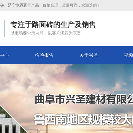
草砖
、
济宁水泥瓦
等产品，价格合理，质量可靠，欢迎选购！
专注于路面砖的生产及销售
以市场要求为向导，以客户满意为宗旨
中心
检验报告
关于兴圣
视